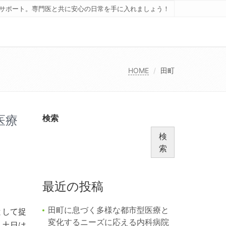
サポート。専門医と共に安心の日常を手に入れましょう！
HOME
田町
医療
検索
検
索
最近の投稿
田町に息づく多様な都市型医療と
として捉
変化するニーズに応える内科病院
、土日は