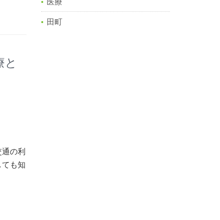
医療
田町
療と
交通の利
しても知