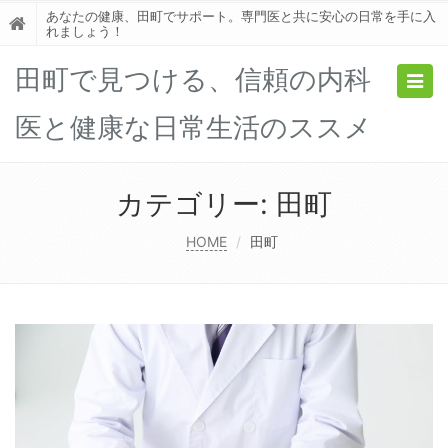
あなたの健康、田町でサポート。専門医と共に安心の日常を手に入
れましょう！
田町で見つける、信頼の内科
Togg
navig
医と健康な日常生活のススメ
カテゴリー:
田町
HOME
田町