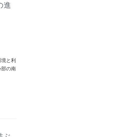
の進
環境と利
心部の南
結ぶ