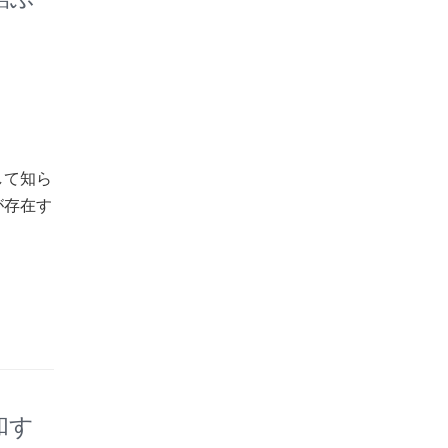
して知ら
が存在す
和す