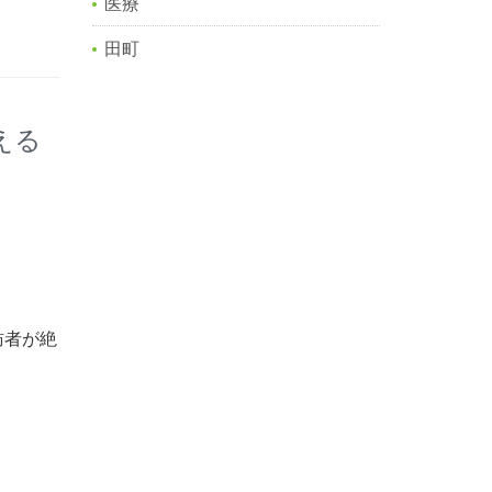
医療
田町
える
訪者が絶