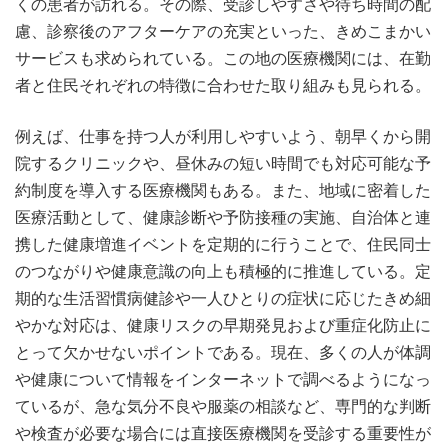
くの患者が訪れる。その際、受診しやすさや待ち時間の配
慮、診察後のアフターケアの充実といった、きめこまかい
サービスも求められている。この地の医療機関には、在勤
者と住民それぞれの特徴に合わせた取り組みも見られる。
例えば、仕事を持つ人が利用しやすいよう、朝早くから開
院するクリニックや、昼休みの短い時間でも対応可能な予
約制度を導入する医療機関もある。また、地域に密着した
医療活動として、健康診断や予防接種の実施、自治体と連
携した健康増進イベントを定期的に行うことで、住民同士
のつながりや健康意識の向上も積極的に推進している。定
期的な生活習慣病健診や一人ひとりの症状に応じたきめ細
やかな対応は、健康リスクの早期発見および重症化防止に
とって欠かせないポイントである。現在、多くの人が体調
や健康について情報をインターネットで調べるようになっ
ているが、急な気分不良や服薬の相談など、専門的な判断
や検査が必要な場合には直接医療機関を受診する重要性が