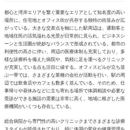
都心と湾岸エリアを繋ぐ重要なエリアとして知名度の高い
場所に、住宅地とオフィス街が共存する独特の街並みが広
がっている。
大きな交差点を軸にした駅周辺は、通勤客と
地域住民の活気溢れる光景が日常的に見られ、ビジネスシ
ーンと生活圏が絶妙なバランスで形成されている。都市の
利便性の高さに伴い、周辺の医療体制も充実しており、多
様な診療科を備えた病院や、気軽に足を運べるクリニック
が充実している点も注目に値する。オフィスビルが立ち並
ぶ一帯では、さまざまな業種の会社が活動を行い、駅の周
辺では飲食店やカフェも数多く並んでいる。そのため、仕
事帰りや昼休みなどに立ち寄れる場所で体調相談や必要な
受診ができる施設の需要は非常に高く、地域に根ざした医
療機関がいくつも存在している。
総合病院から専門性の高いクリニックまでさまざまな診療
スタイルが提供されており、特に体調の変化や健康管理を