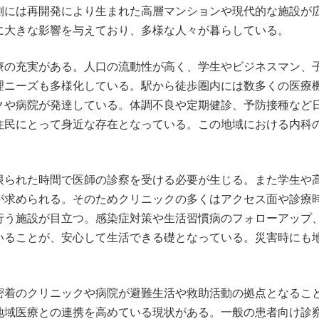
側には再開発により生まれた高層マンションや現代的な施設が
に大きな影響を与えており、多様な人々が暮らしている。
療の充実がある。人口の流動性が高く、学生やビジネスマン、
理ニーズも多様化している。駅から徒歩圏内には数多くの医療
クや病院が発達している。体調不良や定期健診、予防接種など
住民にとって身近な存在となっている。この地域における内科
。
限られた時間で医師の診察を受ける必要が生じる。また学生や
が求められる。そのためクリニックの多くはアクセス面や診療
行う施設が目立つ。感染症対策や生活習慣病のフォローアップ
いることが、安心して生活できる礎となっている。災害時にも
密着のクリニックや病院が避難生活や救助活動の拠点となるこ
地域医療との連携を高めている現状がある。一般の患者向け診