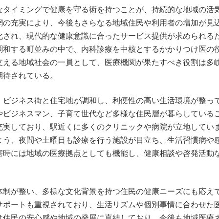
なタイミングで健康を守る術を持つことが、持続的な地域の活
網の充実により、今後もさらなる地域住民や利用者の増加が見
化され、現代的な健康意識に合ったサービス提供が求められる
調和する町並みの中で、内科診療を中核とするかかりつけ医の
支える地域社会の一員として、医療機関が果たすべき役割は多
期待されている。
、ビジネス街と住宅地が調和し、利便性の高い生活環境が整っ
やビジネスマン、子育て世代など多様な住民層が暮らしている
充実しており、駅近くに多くのクリニックや病院が立地してい
よう、夜間や土曜日も診療を行う施設が目立ち、生活習慣病や
害時には地域の医療拠点としても機能し、健康相談や啓発活動
体制が整い、多様な文化背景を持つ住民の健康ニーズにも応え
サポートも重視されており、生活リズムや個別事情に合わせた
は住民の安心感や地域の発展に直結しており、今後も地域医療