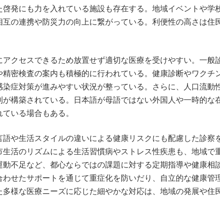
た啓発にも力を入れている施設も存在する。地域イベントや学
相互の連携や防災力の向上に繋がっている。利便性の高さは住
にアクセスできるため放置せず適切な医療を受けやすい。一般
や精密検査の案内も積極的に行われている。健康診断やワクチ
感染症対策が進みやすい状況が整っている。さらに、人口流動
制が構築されている。日本語が母語ではない外国人や一時的な
れている場合もある。
言語や生活スタイルの違いによる健康リスクにも配慮した診察
市生活のリズムによる生活習慣病やストレス性疾患も、地域で
運動不足など、都心ならではの課題に対する定期指導や健康相
合わせたサポートを通じて重症化を防いだり、自立的な健康管
た多様な医療ニーズに応じた細やかな対応は、地域の発展や住