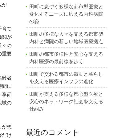
広が
田町に息づく多様な都市型医療と
変化するニーズに応える内科病院
の姿
子育て
田町の多様な人々を支える都市型
機関が
内科と病院の新しい地域医療拠点
日々の
の重要
田町の都市多様性と安心を支える
内科医療の最前線を歩く
田町で交わる都市の鼓動と暮らし
高齢者
を支える医療インフラの進化
時間に
田町が支える多様な都心型医療と
、季節
安心のネットワーク社会を支える
地域の
仕組み
とが想
最近のコメント
察だけ