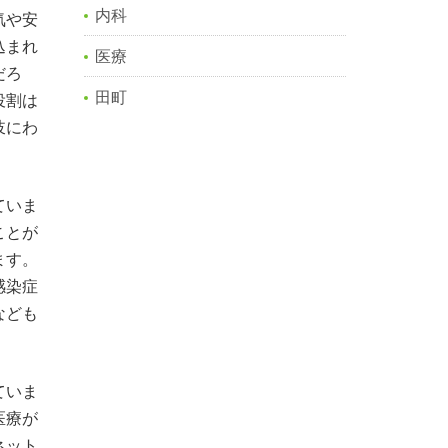
内科
気や安
込まれ
医療
だろ
田町
役割は
岐にわ
ていま
ことが
ます。
感染症
なども
ていま
医療が
ネット