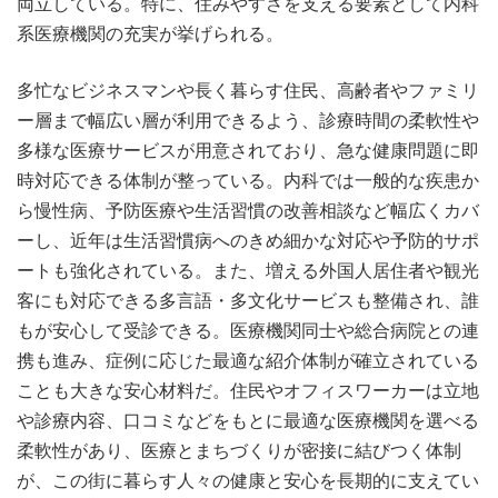
両立している。特に、住みやすさを支える要素として内科
系医療機関の充実が挙げられる。
多忙なビジネスマンや長く暮らす住民、高齢者やファミリ
ー層まで幅広い層が利用できるよう、診療時間の柔軟性や
多様な医療サービスが用意されており、急な健康問題に即
時対応できる体制が整っている。内科では一般的な疾患か
ら慢性病、予防医療や生活習慣の改善相談など幅広くカバ
ーし、近年は生活習慣病へのきめ細かな対応や予防的サポ
ートも強化されている。また、増える外国人居住者や観光
客にも対応できる多言語・多文化サービスも整備され、誰
もが安心して受診できる。医療機関同士や総合病院との連
携も進み、症例に応じた最適な紹介体制が確立されている
ことも大きな安心材料だ。住民やオフィスワーカーは立地
や診療内容、口コミなどをもとに最適な医療機関を選べる
柔軟性があり、医療とまちづくりが密接に結びつく体制
が、この街に暮らす人々の健康と安心を長期的に支えてい