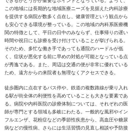
できるかどうかが重要なポイントとなっている。よって、
この地域には長期的な地域医療ニーズを見据えた内科診療
を提供する病院が数多く点在し、健康管理という観点から
も安心できる環境が整っている。この地域の内科系医療機
関の特徴として、平日の日中のみならず、仕事帰りの遅い
時間や祝日にも診療を受け付けていることが挙げられる。
そのため、多忙な働き手であっても通院のハードルが低
く、症状が悪化する前に早めの対処が可能となっている点
が秀逸である。また、周辺は交通の便が非常に優れている
ため、遠方からの来院者も無理なくアクセスできる。
徒歩圏内に点在するバス停や、鉄道の複数路線が乗り入れ
る駅が街全体の利便性を高めていることも大きな要素であ
る。病院や内科医院の診療体制については、それぞれの医
師が専門とする領域も多岐にわたる。一般的な風邪やイン
フルエンザ、花粉症などの季節性疾患から、高血圧や糖尿
病などの慢性病、さらには生活習慣の見直し相談や予防接