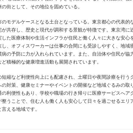
療の街として、その地位を固めている。
市のモデルケースとなる土台となっている。東京都心の代表的
宅が共存し、歴史と現代が調和する景観が特徴です。東京湾に
実した医療体制や生活インフラが住民と働く人々に大きな安心
在し、オフィスワーカーは仕事の合間にも受診しやすく、地域
慣病の予防に力が入れられています。また、自治体や住民が協
など積極的な健康増進活動も展開されています。
の短縮など利便性向上にも配慮され、土曜日や夜間診療を行う
への対策、健康セミナーやイベントの開催など地域ぐるみの取
通の利便性もあり、学校や職場の行き帰りに医療サービスへア
が整うことで、住む人も働く人も安心して日々を過ごせるエリ
と言える地域です。