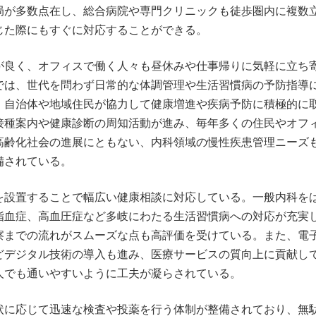
局が多数点在し、総合病院や専門クリニックも徒歩圏内に複数
じた際にもすぐに対応することができる。
が良く、オフィスで働く人々も昼休みや仕事帰りに気軽に立ち
では、世代を問わず日常的な体調管理や生活習慣病の予防指導
、自治体や地域住民が協力して健康増進や疾病予防に積極的に
接種案内や健康診断の周知活動が進み、毎年多くの住民やオフ
高齢化社会の進展にともない、内科領域の慢性疾患管理ニーズ
備されている。
を設置することで幅広い健康相談に対応している。一般内科を
脂血症、高血圧症など多岐にわたる生活習慣病への対応が充実
察までの流れがスムーズな点も高評価を受けている。また、電
どデジタル技術の導入も進み、医療サービスの質向上に貢献し
人でも通いやすいように工夫が凝らされている。
状に応じて迅速な検査や投薬を行う体制が整備されており、無