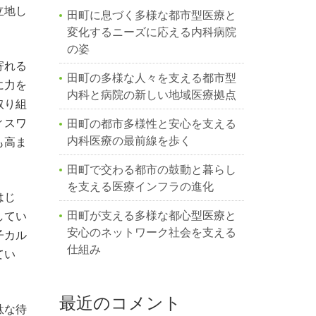
立地し
田町に息づく多様な都市型医療と
変化するニーズに応える内科病院
の姿
寄れる
田町の多様な人々を支える都市型
に力を
内科と病院の新しい地域医療拠点
取り組
ィスワ
田町の都市多様性と安心を支える
内科医療の最前線を歩く
も高ま
田町で交わる都市の鼓動と暮らし
を支える医療インフラの進化
はじ
田町が支える多様な都心型医療と
してい
安心のネットワーク社会を支える
子カル
仕組み
てい
最近のコメント
駄な待