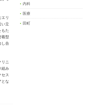
内科
医療
なエリ
田町
近い立
をもた
密着型
力し合
クリニ
り組み
クセス
アとな