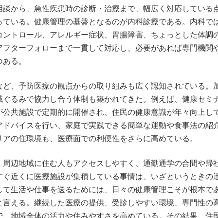
相談から、急性疾患時の診断・治療まで、幅広く対応している
っている。健康管理の基盤となるのが内科診療である。内科で
コントロール、アレルギー症状、胃腸障害、ちょっとした体調
アフターフォローまで一貫して対応し、必要があれば専門機関
つある。
など、予防医療の観点からの取り組みも広く認知されている。
域ぐるみで協力し合う体制も築かれてきた。例えば、健康セミ
が公共施設で定期的に開催され、住民の健康意識が年々向上し
アドバイスを行い、家庭で実践できる簡単な運動や食事法の紹
リアの住環境も、医療面での利便性をさらに高めている。
、周辺地域に住む人もアクセスしやすく、通勤通学の合間や帰
すぐ近くに医療施設が集積している事情は、いざというときの
して生活や仕事を送るためには、日々の健康管理こそが根本で
と言える。継続した医療の提供、受診しやすい環境、専門性の
で、地域全体の活力や住みやすさを高めている。その結果、住